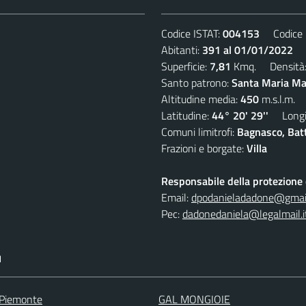
Codice ISTAT:
004153
Codice C
Abitanti:
391 al 01/01/2022
De
Superficie:
7,81
Kmq. Densità
Santo patrono:
Santa Maria Mad
Altitudine media:
450
m.s.l.m.
Latitudine:
44° 20' 29''
Longit
Comuni limitrofi:
Bagnasco, Batti
Frazioni e borgate:
Villa
Responsabile della protezione d
Email:
dpodanieladadone@gmai
Pec:
dadonedaniela@legalmail.i
I
 Piemonte
GAL MONGIOIE