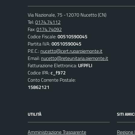
Via Nazionale, 75 -12070 Nucetto (CN)
Tel:
0174.74112
Fax:
0174.74092
Codice Fiscale:
00510590045
Partita IVA:
00510590045
P.E.C.:
nucetto@cert.ruparpiemonte.it
Email:
nucetto@reteunitaria.piemonte.it
Fatturazione Elettronica:
UFPFLI
Codice IPA:
c_f972
Conto Corrente Postale:
15862121
UTILITÀ
SITI AMIC
Amministrazione Trasparente
Regione