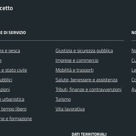
cetto
E DI SERVIZIO
N
ra e pesca
Giustizia e sicurezza pubblica
No
e
Imprese e commercio
Cu
e stato civile
Mobilità e trasporti
Le
ubblici
Salute, benessere e assistenza
C
zioni
Tributi, finanze e contravvenzioni
Av
 urbanistica
Turismo
e tempo libero
Vita lavorativa
ne e formazione
DATI TERRITORIALI