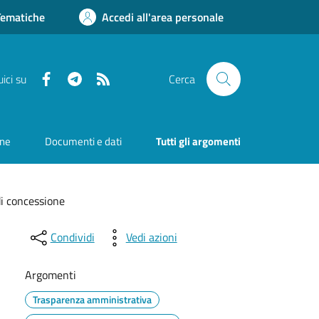
Tematiche
Accedi all'area personale
Facebook
Telegram
RSS
ici su
Cerca
one
Documenti e dati
Tutti gli argomenti
di concessione
Condividi
Vedi azioni
Argomenti
Trasparenza amministrativa