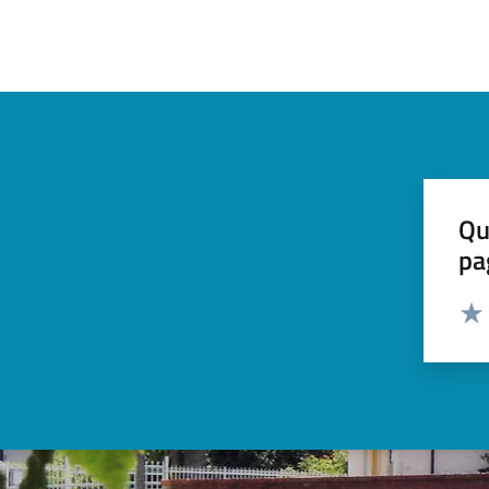
Qu
pa
Valut
Valu