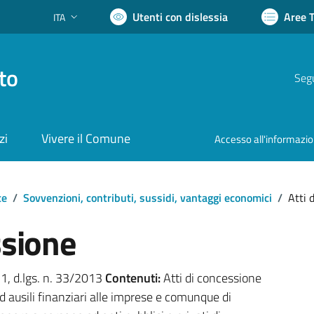
Utenti con dislessia
Aree 
ITA
Lingua attiva:
to
Segu
zi
Vivere il Comune
Accesso all'informazi
te
/
Sovvenzioni, contributi, sussidi, vantaggi economici
/
Atti 
ssione
. 1, d.lgs. n. 33/2013
Contenuti:
Atti di concessione
ed ausili finanziari alle imprese e comunque di