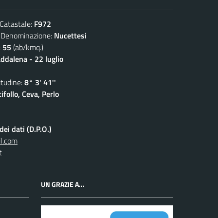
atastale:
F972
nominazione:
Nucettesi
:
55
(ab/kmq.)
dalena - 22 luglio
udine:
8° 3' 41''
follo, Ceva, Perlo
ei dati (D.P.O.)
l.com
t
UN GRAZIE A...