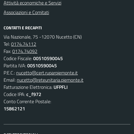
Attività economiche e Servizi
Associazioni e Comitati
CONTATTI E RECAPITI
Via Nazionale, 75 -12070 Nucetto (CN)
Tel:
0174.74112
Fax:
0174.74092
Codice Fiscale:
00510590045
Partita IVA:
00510590045
P.E.C.:
nucetto@cert.ruparpiemonte.it
Email:
nucetto@reteunitaria.piemonte.it
Fatturazione Elettronica:
UFPFLI
Codice IPA:
c_f972
Conto Corrente Postale:
15862121