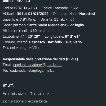
DATI TERRITORIALI
Codice ISTAT:
004153
Codice Catastale:
F972
Abitanti:
391 al 01/01/2022
Denominazione:
Nucettesi
Superficie:
7,81
Kmq. Densità:
55
(ab/kmq.)
Santo patrono:
Santa Maria Maddalena - 22 luglio
Altitudine media:
450
m.s.l.m.
Latitudine:
44° 20' 29''
Longitudine:
8° 3' 41''
Comuni limitrofi:
Bagnasco, Battifollo, Ceva, Perlo
Frazioni e borgate:
Villa
Responsabile della protezione dei dati (D.P.O.)
Email:
dpodanieladadone@gmail.com
Pec:
dadonedaniela@legalmail.it
UTILITÀ
Amministrazione Trasparente
Dichiarazione di accessibilità