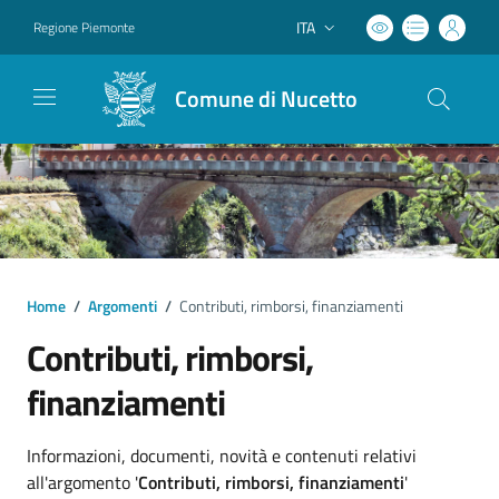
ITA
Regione Piemonte
Lingua attiva:
Comune di Nucetto
Home
/
Argomenti
/
Contributi, rimborsi, finanziamenti
Contributi, rimborsi,
finanziamenti
Dettagli argomento
Informazioni, documenti, novità e contenuti relativi
all'argomento '
Contributi, rimborsi, finanziamenti
'