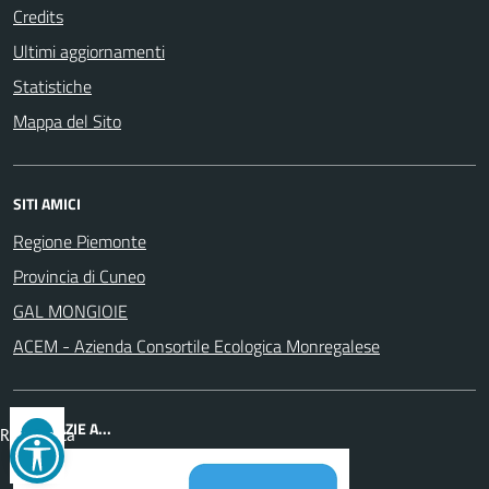
Credits
Ultimi aggiornamenti
Statistiche
Mappa del Sito
SITI AMICI
Regione Piemonte
Provincia di Cuneo
GAL MONGIOIE
ACEM - Azienda Consortile Ecologica Monregalese
UN GRAZIE A...
Reimposta
tutto