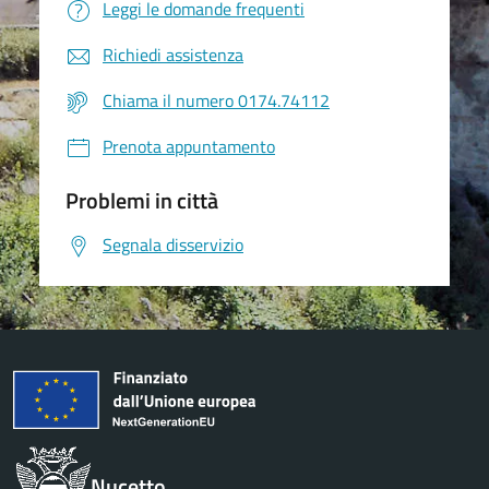
Leggi le domande frequenti
Richiedi assistenza
Chiama il numero 0174.74112
Prenota appuntamento
Problemi in città
Segnala disservizio
Nucetto