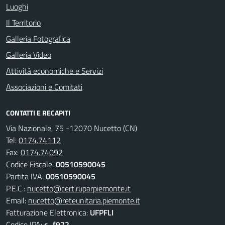
Luoghi
Il Territorio
Galleria Fotografica
Galleria Video
Attività economiche e Servizi
Associazioni e Comitati
CONTATTI E RECAPITI
Via Nazionale, 75 -12070 Nucetto (CN)
Tel:
0174.74112
Fax:
0174.74092
Codice Fiscale:
00510590045
Partita IVA:
00510590045
P.E.C.:
nucetto@cert.ruparpiemonte.it
Email:
nucetto@reteunitaria.piemonte.it
Fatturazione Elettronica:
UFPFLI
Codice IPA:
c_f972