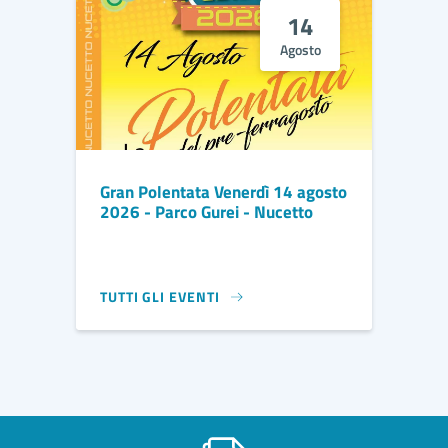
14
Agosto
Gran Polentata Venerdì 14 agosto
2026 - Parco Gurei - Nucetto
TUTTI GLI EVENTI
GRAN POLENTATA VENERDÌ 14 AGOSTO 2026 - PAR