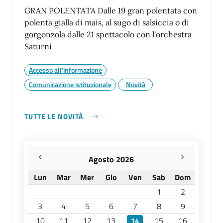
GRAN POLENTATA Dalle 19 gran polentata con
polenta gialla di mais, al sugo di salsiccia o di
gorgonzola dalle 21 spettacolo con l'orchestra
Saturni
Accesso all'informazione
Comunicazione istituzionale
Novità
TUTTE LE NOVITÀ
Agosto 2026
Lun
Mar
Mer
Gio
Ven
Sab
Dom
1
2
3
4
5
6
7
8
9
10
11
12
13
15
16
14