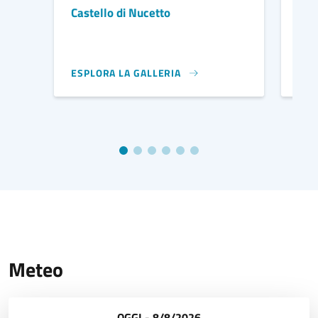
Castello di Nucetto
Ex-
nic
ESPLORA LA GALLERIA
ESP
INVERNO
COM
Meteo
OGGI - 8/8/2026