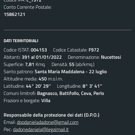
Conto Corrente Postale:
15862121
DATI TERRITORIALI
Codice ISTAT:
004153
Codice Catastale:
F972
Abitanti:
391 al 01/01/2022
Denominazione:
Nucettesi
Superficie:
7,81
Kmq. Densità:
55
(ab/kmq.)
Santo patrono:
Santa Maria Maddalena - 22 luglio
Altitudine media:
450
m.s.l.m.
Latitudine:
44° 20' 29''
Longitudine:
8° 3' 41''
Comuni limitrofi:
Bagnasco, Battifollo, Ceva, Perlo
Frazioni e borgate:
Villa
Responsabile della protezione dei dati (D.P.O.)
Email:
dpodanieladadone@gmail.com
Pec:
dadonedaniela@legalmail.it