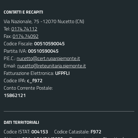
CONTATTI E RECAPITI
Via Nazionale, 75 -12070 Nucetto (CN)
Tel:
0174.74112
Fax:
0174.74092
Codice Fiscale:
00510590045
Partita IVA:
00510590045
P.E.C.:
nucetto@cert.ruparpiemonte.it
Email:
nucetto@reteunitaria.piemonte.it
Fatturazione Elettronica:
UFPFLI
Codice IPA:
c_f972
Conto Corrente Postale:
15862121
DATI TERRITORIALI
Codice ISTAT:
004153
Codice Catastale:
F972