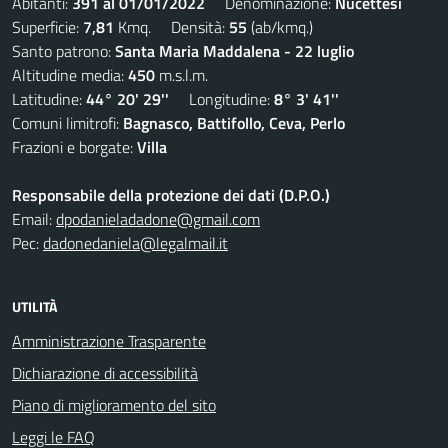
Abitanti:
391 al 01/01/2022
Denominazione:
Nucettesi
Superficie:
7,81
Kmq. Densità:
55
(ab/kmq.)
Santo patrono:
Santa Maria Maddalena - 22 luglio
Altitudine media:
450
m.s.l.m.
Latitudine:
44° 20' 29''
Longitudine:
8° 3' 41''
Comuni limitrofi:
Bagnasco, Battifollo, Ceva, Perlo
Frazioni e borgate:
Villa
Responsabile della protezione dei dati (D.P.O.)
Email:
dpodanieladadone@gmail.com
Pec:
dadonedaniela@legalmail.it
UTILITÀ
Amministrazione Trasparente
Dichiarazione di accessibilità
Piano di miglioramento del sito
Leggi le FAQ