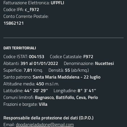
Fatturazione Elettronica:
UFPFLI
Codice IPA:
c_f972
Conto Corrente Postale:
15862121
DATI TERRITORIALI
Codice ISTAT:
004153
Codice Catastale:
F972
Abitanti:
391 al 01/01/2022
Denominazione:
Nucettesi
Superficie:
7,81
Kmq. Densità:
55
(ab/kmq.)
Santo patrono:
Santa Maria Maddalena - 22 luglio
Altitudine media:
450
m.s.l.m.
Latitudine:
44° 20' 29''
Longitudine:
8° 3' 41''
Comuni limitrofi:
Bagnasco, Battifollo, Ceva, Perlo
Frazioni e borgate:
Villa
Responsabile della protezione dei dati (D.P.O.)
Email:
dpodanieladadone@gmail.com