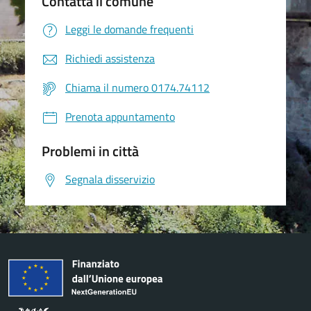
Contatta il comune
Leggi le domande frequenti
Richiedi assistenza
Chiama il numero 0174.74112
Prenota appuntamento
Problemi in città
Segnala disservizio