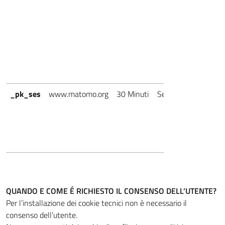
Par
_pk_ses
www.matomo.org
30 Minuti
Sessione
Ter
Par
QUANDO E COME É RICHIESTO IL CONSENSO DELL’UTENTE?
Per l’installazione dei cookie tecnici non è necessario il
consenso dell’utente.