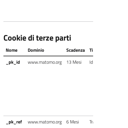
Cookie di terze parti
Nome
Dominio
Scadenza
Tipo
Cat
_pk_id
www.matomo.org
13 Mesi
Identificazione
Ter
Par
_pk_ref
www.matomo.org
6 Mesi
Tracciamento
Ter