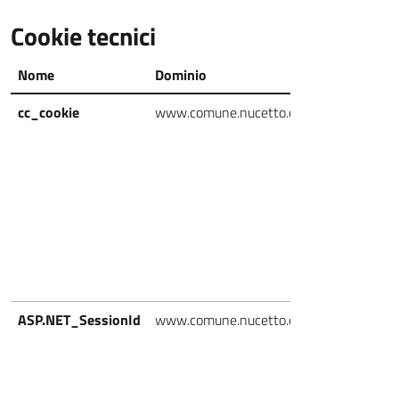
Cookie tecnici
Nome
Dominio
Scadenza
cc_cookie
www.comune.nucetto.cn.it
7 giorni
ASP.NET_SessionId
www.comune.nucetto.cn.it
Durata
Sessione