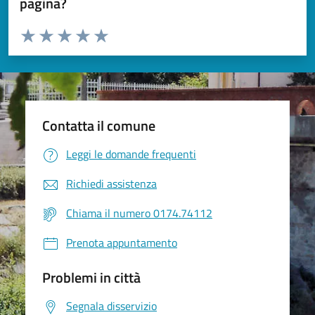
pagina?
Valuta da 1 a 5 stelle la pagina
Valuta 1 stelle su 5
Valuta 2 stelle su 5
Valuta 3 stelle su 5
Valuta 4 stelle su 5
Valuta 5 stelle su 5
Contatta il comune
Leggi le domande frequenti
Richiedi assistenza
Chiama il numero 0174.74112
Prenota appuntamento
Problemi in città
Segnala disservizio