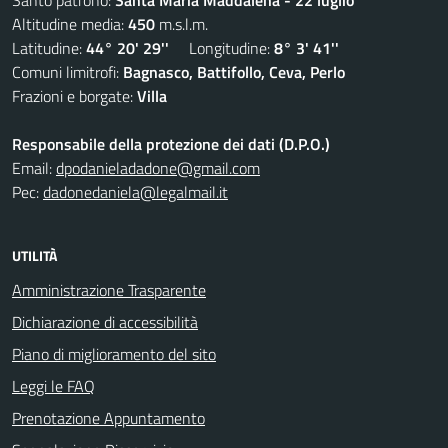
Santo patrono:
Santa Maria Maddalena - 22 luglio
Altitudine media:
450
m.s.l.m.
Latitudine:
44° 20' 29''
Longitudine:
8° 3' 41''
Comuni limitrofi:
Bagnasco, Battifollo, Ceva, Perlo
Frazioni e borgate:
Villa
Responsabile della protezione dei dati (D.P.O.)
Email:
dpodanieladadone@gmail.com
Pec:
dadonedaniela@legalmail.it
UTILITÀ
Amministrazione Trasparente
Dichiarazione di accessibilità
Piano di miglioramento del sito
Leggi le FAQ
Prenotazione Appuntamento