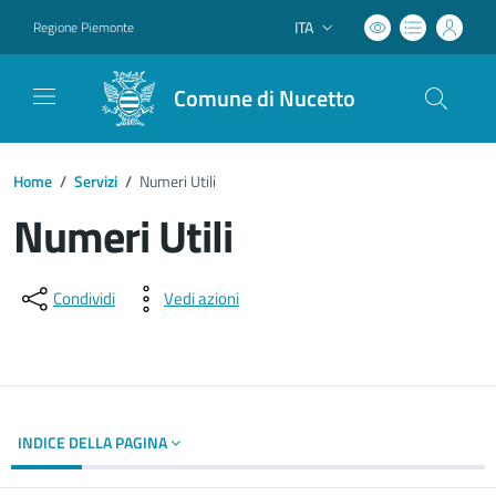
ITA
Regione Piemonte
Lingua attiva:
Comune di Nucetto
Home
/
Servizi
/
Numeri Utili
Numeri Utili
Dettagli del documento
Condividi
Vedi azioni
INDICE DELLA PAGINA