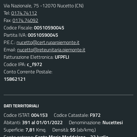
Via Nazionale, 75 -12070 Nucetto (CN)
Tel:
0174.74112
Fax:
0174.74092
Codice Fiscale:
00510590045
Partita IVA:
00510590045
P.E.C.:
nucetto@cert.ruparpiemonte.it
Email:
nucetto@reteunitaria.piemonte.it
Fatturazione Elettronica:
UFPFLI
Codice IPA:
c_f972
Conto Corrente Postale:
15862121
DATI TERRITORIALI
Codice ISTAT:
004153
Codice Catastale:
F972
Abitanti:
391 al 01/01/2022
Denominazione:
Nucettesi
Superficie:
7,81
Kmq. Densità:
55
(ab/kmq.)