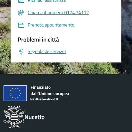
Richiedi assistenza
Chiama il numero 0174.74112
Prenota appuntamento
Problemi in città
Segnala disservizio
Nucetto