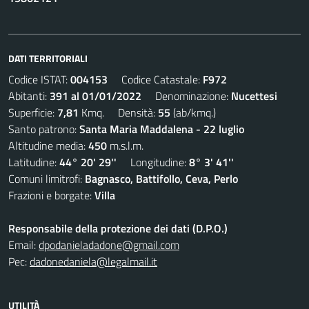
DATI TERRITORIALI
Codice ISTAT:
004153
Codice Catastale:
F972
Abitanti:
391 al 01/01/2022
Denominazione:
Nucettesi
Superficie:
7,81
Kmq. Densità:
55
(ab/kmq.)
Santo patrono:
Santa Maria Maddalena - 22 luglio
Altitudine media:
450
m.s.l.m.
Latitudine:
44° 20' 29''
Longitudine:
8° 3' 41''
Comuni limitrofi:
Bagnasco, Battifollo, Ceva, Perlo
Frazioni e borgate:
Villa
Responsabile della protezione dei dati (D.P.O.)
Email:
dpodanieladadone@gmail.com
Pec:
dadonedaniela@legalmail.it
UTILITÀ