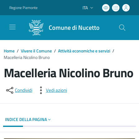
ITA
Regione Piemonte
Lingua attiva:
Comune di Nucetto
Home
/
Vivere il Comune
/
Attività economiche e servizi
/
Macelleria Nicolino Bruno
Macelleria Nicolino Bruno
Dettagli del documento
Condividi
Vedi azioni
INDICE DELLA PAGINA