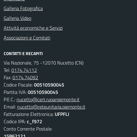
Galleria Fotografica
Galleria Video
Attività economiche e Servizi
Associazioni e Comitati
CONTATTI E RECAPITI
Via Nazionale, 75 -12070 Nucetto (CN)
Tel:
0174.74112
Fax:
0174.74092
Codice Fiscale:
00510590045
Partita IVA:
00510590045
P.E.C.:
nucetto@cert.ruparpiemonte.it
Email:
nucetto@reteunitaria.piemonte.it
Fatturazione Elettronica:
UFPFLI
Codice IPA:
c_f972
Conto Corrente Postale:
15862121