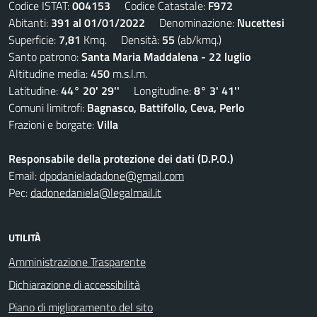
Codice ISTAT:
004153
Codice Catastale:
F972
Abitanti:
391 al 01/01/2022
Denominazione:
Nucettesi
Superficie:
7,81
Kmq. Densità:
55
(ab/kmq.)
Santo patrono:
Santa Maria Maddalena - 22 luglio
Altitudine media:
450
m.s.l.m.
Latitudine:
44° 20' 29''
Longitudine:
8° 3' 41''
Comuni limitrofi:
Bagnasco, Battifollo, Ceva, Perlo
Frazioni e borgate:
Villa
Responsabile della protezione dei dati (D.P.O.)
Email:
dpodanieladadone@gmail.com
Pec:
dadonedaniela@legalmail.it
UTILITÀ
Amministrazione Trasparente
Dichiarazione di accessibilità
Piano di miglioramento del sito