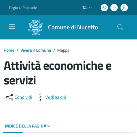
ITA
Regione Piemonte
Lingua attiva:
Comune di Nucetto
Home
/
Vivere il Comune
/
Mappa
Attività economiche e
servizi
Dettagli del documento
Condividi
Vedi azioni
INDICE DELLA PAGINA