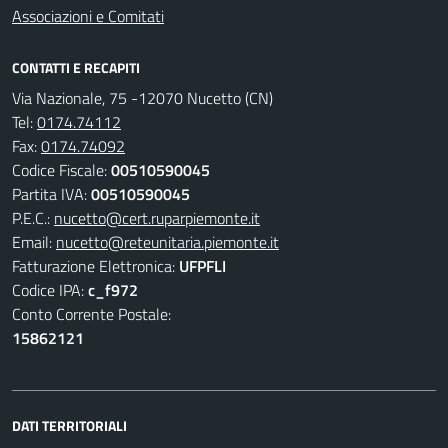
Associazioni e Comitati
CONTATTI E RECAPITI
Via Nazionale, 75 -12070 Nucetto (CN)
Tel:
0174.74112
Fax:
0174.74092
Codice Fiscale:
00510590045
Partita IVA:
00510590045
P.E.C.:
nucetto@cert.ruparpiemonte.it
Email:
nucetto@reteunitaria.piemonte.it
Fatturazione Elettronica:
UFPFLI
Codice IPA:
c_f972
Conto Corrente Postale:
15862121
DATI TERRITORIALI