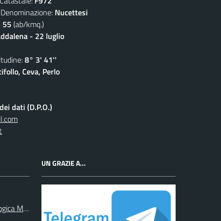
atastale:
F972
nominazione:
Nucettesi
:
55
(ab/kmq.)
dalena - 22 luglio
udine:
8° 3' 41''
follo, Ceva, Perlo
ei dati (D.P.O.)
l.com
t
UN GRAZIE A...
ogica Monregalese