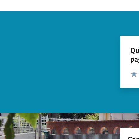
Qu
pa
Valut
Valu