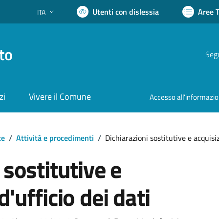
Utenti con dislessia
Aree 
ITA
Lingua attiva:
to
Segu
zi
Vivere il Comune
Accesso all'informazi
te
/
Attività e procedimenti
/
Dichiarazioni sostitutive e acquisiz
 sostitutive e
'ufficio dei dati