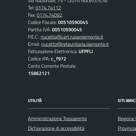
Via Nazionale, 75 -12070 Nucetto (CN)
Tel:
0174.74112
Fax:
0174.74092
Codice Fiscale:
00510590045
Partita IVA:
00510590045
P.E.C.:
nucetto@cert.ruparpiemonte.it
Email:
nucetto@reteunitaria.piemonte.it
Fatturazione Elettronica:
UFPFLI
Codice IPA:
c_f972
Conto Corrente Postale:
15862121
UTILITÀ
SITI AMIC
Amministrazione Trasparente
Regione
Dichiarazione di accessibilità
Provinci