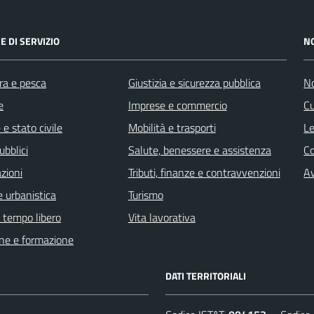
E DI SERVIZIO
N
ra e pesca
Giustizia e sicurezza pubblica
No
e
Imprese e commercio
Cu
e stato civile
Mobilità e trasporti
Le
ubblici
Salute, benessere e assistenza
C
zioni
Tributi, finanze e contravvenzioni
Av
 urbanistica
Turismo
e tempo libero
Vita lavorativa
ne e formazione
DATI TERRITORIALI