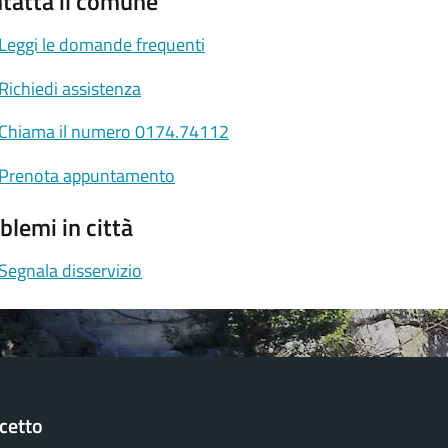
tatta il comune
Leggi le domande frequenti
Richiedi assistenza
Chiama il numero 0174.74112
Prenota appuntamento
blemi in città
Segnala disservizio
cetto