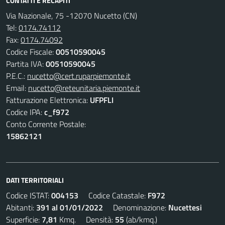
CONTATTI E RECAPITI
Via Nazionale, 75 -12070 Nucetto (CN)
Tel:
0174.74112
Fax:
0174.74092
Codice Fiscale:
00510590045
Partita IVA:
00510590045
P.E.C.:
nucetto@cert.ruparpiemonte.it
Email:
nucetto@reteunitaria.piemonte.it
Fatturazione Elettronica:
UFPFLI
Codice IPA:
c_f972
Conto Corrente Postale:
15862121
DATI TERRITORIALI
Codice ISTAT:
004153
Codice Catastale:
F972
Abitanti:
391 al 01/01/2022
Denominazione:
Nucettesi
Superficie:
7,81
Kmq. Densità:
55
(ab/kmq.)