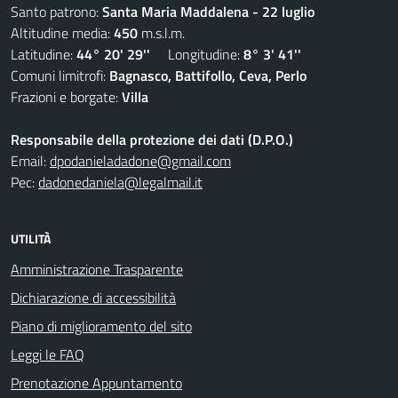
Santo patrono:
Santa Maria Maddalena - 22 luglio
Altitudine media:
450
m.s.l.m.
Latitudine:
44° 20' 29''
Longitudine:
8° 3' 41''
Comuni limitrofi:
Bagnasco, Battifollo, Ceva, Perlo
Frazioni e borgate:
Villa
Responsabile della protezione dei dati (D.P.O.)
Email:
dpodanieladadone@gmail.com
Pec:
dadonedaniela@legalmail.it
UTILITÀ
Amministrazione Trasparente
Dichiarazione di accessibilità
Piano di miglioramento del sito
Leggi le FAQ
Prenotazione Appuntamento