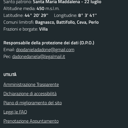
Santo patrono:
Santa Maria Maddalena - 22 luglio
Altitudine media:
450
m.s.l.m.
Latitudine:
44° 20' 29''
Longitudine:
8° 3' 41''
Comuni limitrofi:
Bagnasco, Battifollo, Ceva, Perlo
Frazioni e borgate:
Villa
Responsabile della protezione dei dati (D.P.O.)
Email:
dpodanieladadone@gmail.com
Pec:
dadonedaniela@legalmail.it
UTILITÀ
Amministrazione Trasparente
Dichiarazione di accessibilità
Piano di miglioramento del sito
Leggi le FAQ
Prenotazione Appuntamento