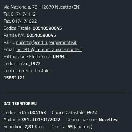
Via Nazionale, 75 -12070 Nucetto (CN)
Tel:
0174.74112
Fax:
0174.74092
Codice Fiscale:
00510590045
Partita IVA:
00510590045
P.E.C.:
nucetto@cert.ruparpiemonte.it
Email:
nucetto@reteunitaria.piemonte.it
Fatturazione Elettronica:
UFPFLI
Codice IPA:
c_f972
Conto Corrente Postale:
15862121
DATI TERRITORIALI
Codice ISTAT:
004153
Codice Catastale:
F972
Abitanti:
391 al 01/01/2022
Denominazione:
Nucettesi
Superficie:
7,81
Kmq. Densità:
55
(ab/kmq.)