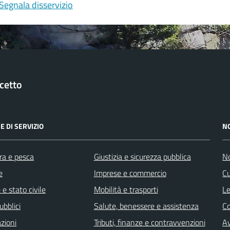
Segnala disservizio
cetto
E DI SERVIZIO
N
ra e pesca
Giustizia e sicurezza pubblica
No
e
Imprese e commercio
Cu
e stato civile
Mobilità e trasporti
Le
ubblici
Salute, benessere e assistenza
C
zioni
Tributi, finanze e contravvenzioni
Av