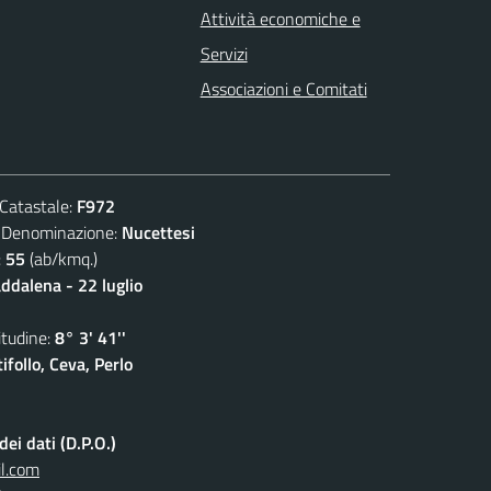
Attività economiche e
Servizi
Associazioni e Comitati
atastale:
F972
nominazione:
Nucettesi
:
55
(ab/kmq.)
dalena - 22 luglio
udine:
8° 3' 41''
follo, Ceva, Perlo
ei dati (D.P.O.)
l.com