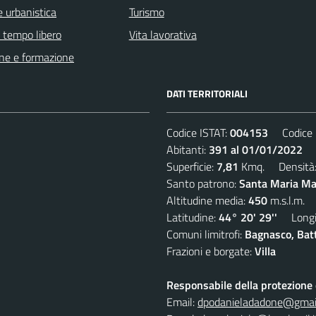
 urbanistica
Turismo
e tempo libero
Vita lavorativa
ne e formazione
DATI TERRITORIALI
Codice ISTAT:
004153
Codice C
Abitanti:
391 al 01/01/2022
De
Superficie:
7,81
Kmq. Densità
Santo patrono:
Santa Maria Mad
Altitudine media:
450
m.s.l.m.
Latitudine:
44° 20' 29''
Longit
Comuni limitrofi:
Bagnasco, Batti
Frazioni e borgate:
Villa
Responsabile della protezione d
Email:
dpodanieladadone@gmai