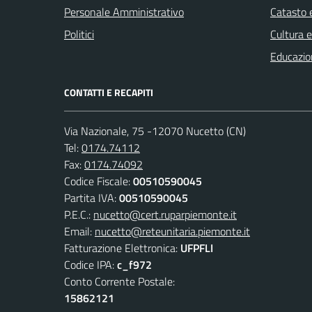
Personale Amministrativo
Catasto e
Politici
Cultura 
Educazio
CONTATTI E RECAPITI
Via Nazionale, 75 -12070 Nucetto (CN)
Tel:
0174.74112
Fax:
0174.74092
Codice Fiscale:
00510590045
Partita IVA:
00510590045
P.E.C.:
nucetto@cert.ruparpiemonte.it
Email:
nucetto@reteunitaria.piemonte.it
Fatturazione Elettronica:
UFPFLI
Codice IPA:
c_f972
Conto Corrente Postale:
15862121