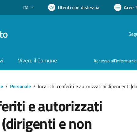
Utenti con dislessia
Aree 
ITA
Lingua attiva:
to
Segu
zi
Vivere il Comune
Accesso all'informazi
te
/
Personale
/
Incarichi conferiti e autorizzati ai dipendenti (di
eriti e autorizzati
 (dirigenti e non