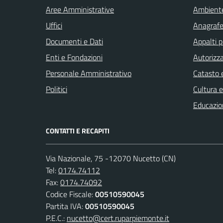
Aree Amministrative
Ambient
Uffici
Anagrafe 
Documenti e Dati
Appalti p
Enti e Fondazioni
Autorizza
Personale Amministrativo
Catasto e
Politici
Cultura 
Educazio
CONTATTI E RECAPITI
Via Nazionale, 75 -12070 Nucetto (CN)
Tel:
0174.74112
Fax:
0174.74092
Codice Fiscale:
00510590045
Partita IVA:
00510590045
P.E.C.:
nucetto@cert.ruparpiemonte.it