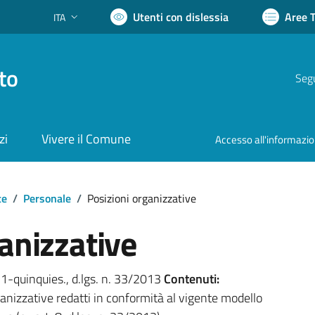
Utenti con dislessia
Aree 
ITA
Lingua attiva:
to
Segu
zi
Vivere il Comune
Accesso all'informazi
te
/
Personale
/
Posizioni organizzative
anizzative
. 1-quinquies., d.lgs. n. 33/2013
Contenuti:
organizzative redatti in conformità al vigente modello