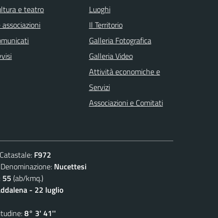
ltura e teatro
Luoghi
 associazioni
Il Territorio
omunicati
Galleria Fotografica
visi
Galleria Video
Attività economiche e
Servizi
Associazioni e Comitati
atastale:
F972
nominazione:
Nucettesi
:
55
(ab/kmq.)
dalena - 22 luglio
udine:
8° 3' 41''