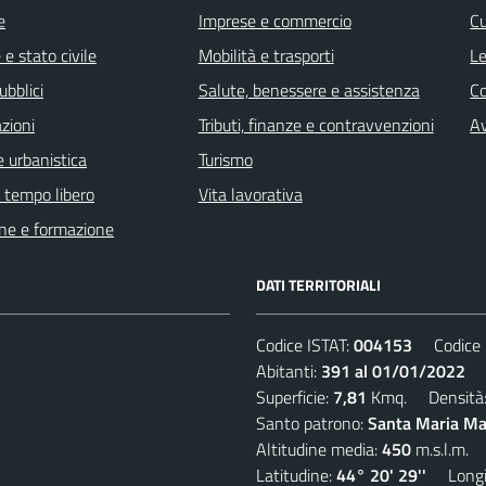
e
Imprese e commercio
Cu
e stato civile
Mobilità e trasporti
Le
ubblici
Salute, benessere e assistenza
C
zioni
Tributi, finanze e contravvenzioni
Av
 urbanistica
Turismo
e tempo libero
Vita lavorativa
ne e formazione
DATI TERRITORIALI
Codice ISTAT:
004153
Codice C
Abitanti:
391 al 01/01/2022
De
Superficie:
7,81
Kmq. Densità
Santo patrono:
Santa Maria Mad
Altitudine media:
450
m.s.l.m.
Latitudine:
44° 20' 29''
Longit