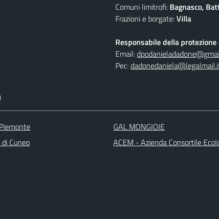
Comuni limitrofi:
Bagnasco, Batti
Frazioni e borgate:
Villa
Responsabile della protezione d
Email:
dpodanieladadone@gmai
Pec:
dadonedaniela@legalmail.i
I
 Piemonte
GAL MONGIOIE
a di Cuneo
ACEM - Azienda Consortile Ecol