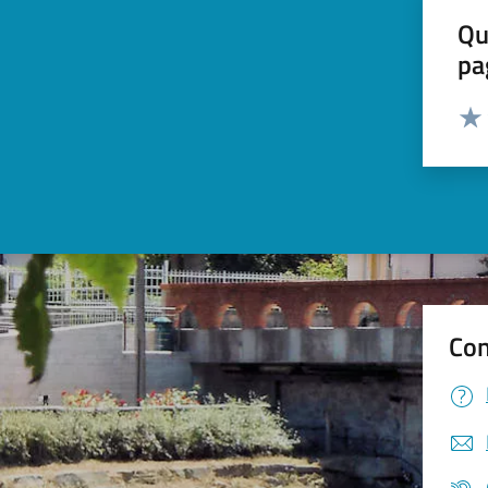
Qu
pa
Valut
Valu
Con