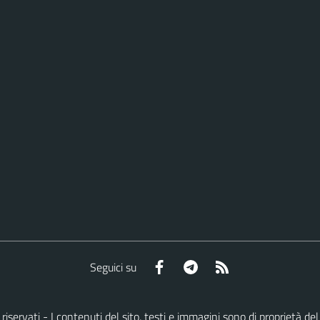
Facebook
Telegram
RSS
Seguici su
tti riservati - I contenuti del sito, testi e immagini sono di proprietà