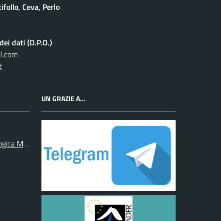
follo, Ceva, Perlo
ei dati (D.P.O.)
l.com
t
UN GRAZIE A...
ogica Monregalese