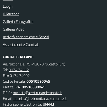
Luoghi
Il Territorio
Galleria Fotografica
Galleria Video
Attività economiche e Servizi
Associazioni e Comitati
CONTATTI E RECAPITI
Via Nazionale, 75 -12070 Nucetto (CN)
Tel:
0174.74112
Fax:
0174.74092
Codice Fiscale:
00510590045
Partita IVA:
00510590045
P.E.C.:
nucetto@cert.ruparpiemonte.it
Email:
nucetto@reteunitaria.piemonte.it
Fatturazione Elettronica:
UFPFLI