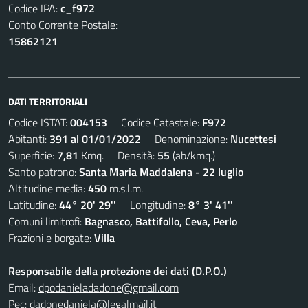
Codice IPA:
c_f972
Conto Corrente Postale:
15862121
DATI TERRITORIALI
Codice ISTAT:
004153
Codice Catastale:
F972
Abitanti:
391 al 01/01/2022
Denominazione:
Nucettesi
Superficie:
7,81
Kmq. Densità:
55
(ab/kmq.)
Santo patrono:
Santa Maria Maddalena - 22 luglio
Altitudine media:
450
m.s.l.m.
Latitudine:
44° 20' 29''
Longitudine:
8° 3' 41''
Comuni limitrofi:
Bagnasco, Battifollo, Ceva, Perlo
Frazioni e borgate:
Villa
Responsabile della protezione dei dati (D.P.O.)
Email:
dpodanieladadone@gmail.com
Pec:
dadonedaniela@legalmail.it