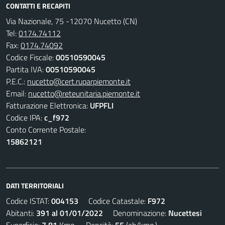
CONTATTI E RECAPITI
Via Nazionale, 75 -12070 Nucetto (CN)
Tel:
0174.74112
Fax:
0174.74092
Codice Fiscale:
00510590045
Partita IVA:
00510590045
P.E.C.:
nucetto@cert.ruparpiemonte.it
Email:
nucetto@reteunitaria.piemonte.it
Fatturazione Elettronica:
UFPFLI
Codice IPA:
c_f972
Conto Corrente Postale:
15862121
DATI TERRITORIALI
Codice ISTAT:
004153
Codice Catastale:
F972
Abitanti:
391 al 01/01/2022
Denominazione:
Nucettesi