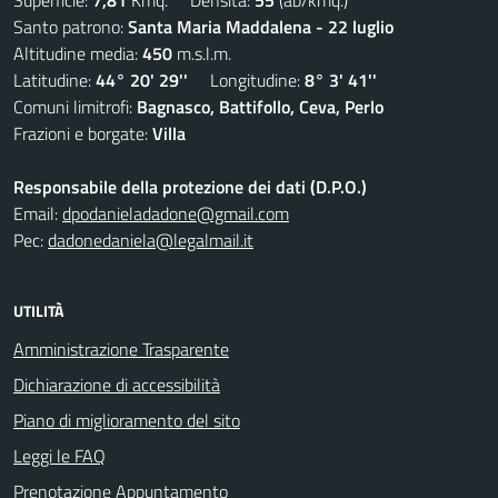
Superficie:
7,81
Kmq. Densità:
55
(ab/kmq.)
Santo patrono:
Santa Maria Maddalena - 22 luglio
Altitudine media:
450
m.s.l.m.
Latitudine:
44° 20' 29''
Longitudine:
8° 3' 41''
Comuni limitrofi:
Bagnasco, Battifollo, Ceva, Perlo
Frazioni e borgate:
Villa
Responsabile della protezione dei dati (D.P.O.)
Email:
dpodanieladadone@gmail.com
Pec:
dadonedaniela@legalmail.it
UTILITÀ
Amministrazione Trasparente
Dichiarazione di accessibilità
Piano di miglioramento del sito
Leggi le FAQ
Prenotazione Appuntamento