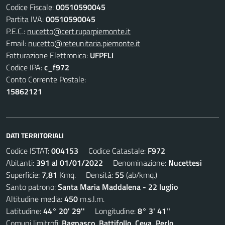
Codice Fiscale:
00510590045
Partita IVA:
00510590045
P.E.C.:
nucetto@cert.ruparpiemonte.it
Email:
nucetto@reteunitaria.piemonte.it
Fatturazione Elettronica:
UFPFLI
Codice IPA:
c_f972
Conto Corrente Postale:
15862121
DATI TERRITORIALI
Codice ISTAT:
004153
Codice Catastale:
F972
Abitanti:
391 al 01/01/2022
Denominazione:
Nucettesi
Superficie:
7,81
Kmq. Densità:
55
(ab/kmq.)
Santo patrono:
Santa Maria Maddalena - 22 luglio
Altitudine media:
450
m.s.l.m.
Latitudine:
44° 20' 29''
Longitudine:
8° 3' 41''
Comuni limitrofi:
Bagnasco, Battifollo, Ceva, Perlo