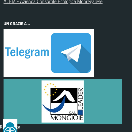
ACEM - Azienda Consortile Ecologica Monregalese
UN GRAZIE A...
Reimposta