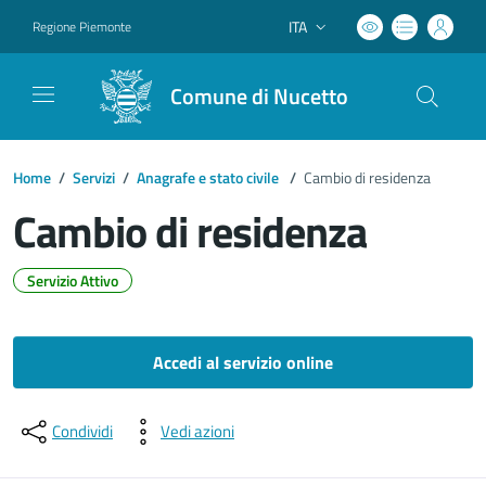
ITA
Regione Piemonte
Lingua attiva:
Comune di Nucetto
Home
/
Servizi
/
Anagrafe e stato civile
/
Cambio di residenza
Cambio di residenza
Servizio Attivo
Dettagli del documento
Accedi al servizio online
Condividi
Vedi azioni