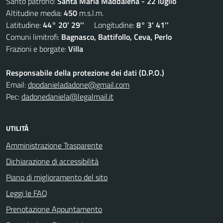
Santo patrono:
Santa Maria Maddalena - 22 luglio
Altitudine media:
450
m.s.l.m.
Latitudine:
44° 20' 29''
Longitudine:
8° 3' 41''
Comuni limitrofi:
Bagnasco, Battifollo, Ceva, Perlo
Frazioni e borgate:
Villa
Responsabile della protezione dei dati (D.P.O.)
Email:
dpodanieladadone@gmail.com
Pec:
dadonedaniela@legalmail.it
UTILITÀ
Amministrazione Trasparente
Dichiarazione di accessibilità
Piano di miglioramento del sito
Leggi le FAQ
Prenotazione Appuntamento