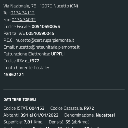
Via Nazionale, 75 -12070 Nucetto (CN)
Tel:
0174.74112
Fax:
0174.74092
Codice Fiscale:
00510590045
Partita IVA:
00510590045
P.E.C.:
nucetto@cert.ruparpiemonte.it
Email:
nucetto@reteunitaria.piemonte.it
Fatturazione Elettronica:
UFPFLI
Codice IPA:
c_f972
Conto Corrente Postale:
15862121
DATI TERRITORIALI
Codice ISTAT:
004153
Codice Catastale:
F972
Abitanti:
391 al 01/01/2022
Denominazione:
Nucettesi
Superficie:
7,81
Kmq. Densità:
55
(ab/kmq.)