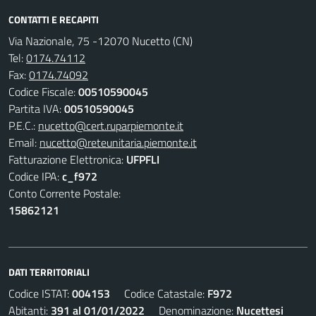
CONTATTI E RECAPITI
Via Nazionale, 75 -12070 Nucetto (CN)
Tel:
0174.74112
Fax:
0174.74092
Codice Fiscale:
00510590045
Partita IVA:
00510590045
P.E.C.:
nucetto@cert.ruparpiemonte.it
Email:
nucetto@reteunitaria.piemonte.it
Fatturazione Elettronica:
UFPFLI
Codice IPA:
c_f972
Conto Corrente Postale:
15862121
DATI TERRITORIALI
Codice ISTAT:
004153
Codice Catastale:
F972
Abitanti:
391 al 01/01/2022
Denominazione:
Nucettesi