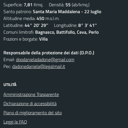
Superficie:
7,81
Kmq. Densità:
55
(ab/kmq.)
Santo patrono:
Santa Maria Maddalena - 22 luglio
Altitudine media:
450
m.s.l.m.
Latitudine:
44° 20' 29''
Longitudine:
8° 3' 41''
Comuni limitrofi:
Bagnasco, Battifollo, Ceva, Perlo
Frazioni e borgate:
Villa
Responsabile della protezione dei dati (D.P.O.)
Email:
dpodanieladadone@gmail.com
Pec:
dadonedaniela@legalmail.it
UTILITÀ
Amministrazione Trasparente
Dichiarazione di accessibilità
Piano di miglioramento del sito
Leggi le FAQ