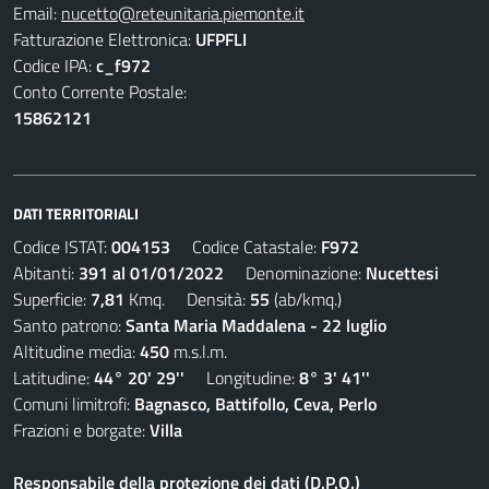
Email:
nucetto@reteunitaria.piemonte.it
Fatturazione Elettronica:
UFPFLI
Codice IPA:
c_f972
Conto Corrente Postale:
15862121
DATI TERRITORIALI
Codice ISTAT:
004153
Codice Catastale:
F972
Abitanti:
391 al 01/01/2022
Denominazione:
Nucettesi
Superficie:
7,81
Kmq. Densità:
55
(ab/kmq.)
Santo patrono:
Santa Maria Maddalena - 22 luglio
Altitudine media:
450
m.s.l.m.
Latitudine:
44° 20' 29''
Longitudine:
8° 3' 41''
Comuni limitrofi:
Bagnasco, Battifollo, Ceva, Perlo
Frazioni e borgate:
Villa
Responsabile della protezione dei dati (D.P.O.)