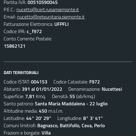
Partita IVA:
00510590045
P.E.C.:
nucetto@cert.ruparpiemonte.it
Email:
nucetto@reteunitaria.piemonte.it
Fatturazione Elettronica:
UFPFLI
Codice IPA:
c_f972
Conto Corrente Postale:
15862121
DATI TERRITORIALI
Codice ISTAT:
004153
Codice Catastale:
F972
Abitanti:
391 al 01/01/2022
Denominazione:
Nucettesi
Superficie:
7,81
Kmq. Densità:
55
(ab/kmq.)
Santo patrono:
Santa Maria Maddalena - 22 luglio
Altitudine media:
450
m.s.l.m.
Latitudine:
44° 20' 29''
Longitudine:
8° 3' 41''
Comuni limitrofi:
Bagnasco, Battifollo, Ceva, Perlo
Frazioni e borgate:
Villa