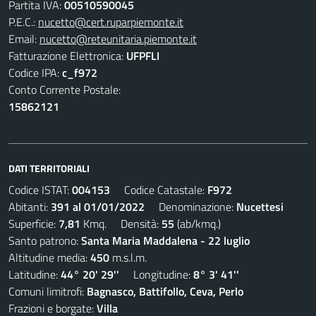
Partita IVA:
00510590045
P.E.C.:
nucetto@cert.ruparpiemonte.it
Email:
nucetto@reteunitaria.piemonte.it
Fatturazione Elettronica:
UFPFLI
Codice IPA:
c_f972
Conto Corrente Postale:
15862121
DATI TERRITORIALI
Codice ISTAT:
004153
Codice Catastale:
F972
Abitanti:
391 al 01/01/2022
Denominazione:
Nucettesi
Superficie:
7,81
Kmq. Densità:
55
(ab/kmq.)
Santo patrono:
Santa Maria Maddalena - 22 luglio
Altitudine media:
450
m.s.l.m.
Latitudine:
44° 20' 29''
Longitudine:
8° 3' 41''
Comuni limitrofi:
Bagnasco, Battifollo, Ceva, Perlo
Frazioni e borgate:
Villa