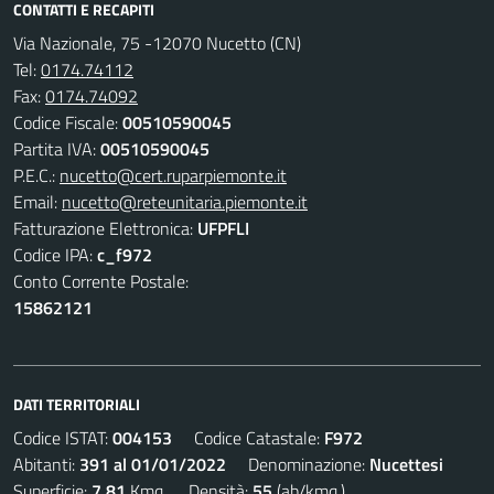
CONTATTI E RECAPITI
Via Nazionale, 75 -12070 Nucetto (CN)
Tel:
0174.74112
Fax:
0174.74092
Codice Fiscale:
00510590045
Partita IVA:
00510590045
P.E.C.:
nucetto@cert.ruparpiemonte.it
Email:
nucetto@reteunitaria.piemonte.it
Fatturazione Elettronica:
UFPFLI
Codice IPA:
c_f972
Conto Corrente Postale:
15862121
DATI TERRITORIALI
Codice ISTAT:
004153
Codice Catastale:
F972
Abitanti:
391 al 01/01/2022
Denominazione:
Nucettesi
Superficie:
7,81
Kmq. Densità:
55
(ab/kmq.)