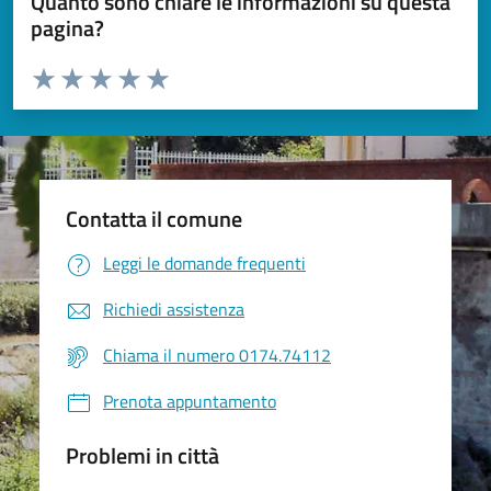
Quanto sono chiare le informazioni su questa
pagina?
Valuta da 1 a 5 stelle la pagina
Valuta 1 stelle su 5
Valuta 2 stelle su 5
Valuta 3 stelle su 5
Valuta 4 stelle su 5
Valuta 5 stelle su 5
Contatta il comune
Leggi le domande frequenti
Richiedi assistenza
Chiama il numero 0174.74112
Prenota appuntamento
Problemi in città