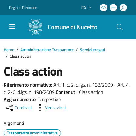
ITA
Regione Piemonte
Lingua attiva:
Comune di Nucetto
Home
/
Amministrazione Trasparente
/
Servizi erogati
/
Class action
Class action
Riferimento normativo:
Art. 1, c. 2, d.lgs. n. 198/2009 - Art. 4,
c. 2-6, d.lgs. n. 198/2009
Contenuti:
Class action
Aggiornamento:
Tempestivo
Condividi
Vedi azioni
Argomenti
Trasparenza amministrativa