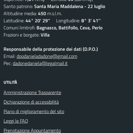
Santo patrono:
Santa Maria Maddalena - 22 luglio
Altitudine media:
450
m.s.l.m.
Latitudine:
44° 20' 29''
Longitudine:
8° 3' 41''
Comuni limitrofi:
Bagnasco, Battifollo, Ceva, Perlo
Frazioni e borgate:
Villa
Responsabile della protezione dei dati (D.P.O.)
Email:
dpodanieladadone@gmail.com
Pec:
dadonedaniela@legalmail.it
UTILITÀ
Amministrazione Trasparente
Dichiarazione di accessibilità
Piano di miglioramento del sito
Leggi le FAQ
Prenotazione Appuntamento