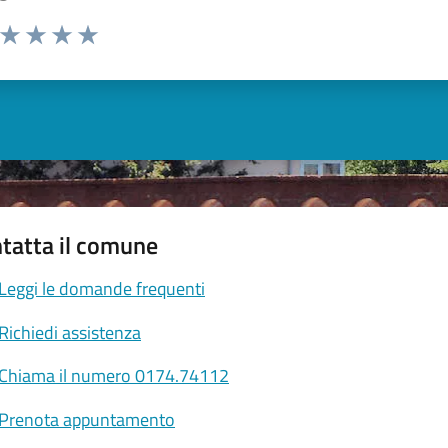
a da 1 a 5 stelle la pagina
ta 1 stelle su 5
Valuta 2 stelle su 5
Valuta 3 stelle su 5
Valuta 4 stelle su 5
Valuta 5 stelle su 5
tatta il comune
Leggi le domande frequenti
Richiedi assistenza
Chiama il numero 0174.74112
Prenota appuntamento