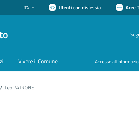
Utenti con dislessia
Aree 
ITA
Lingua attiva:
to
Segu
zi
Vivere il Comune
Accesso all'informazi
/
Leo PATRONE