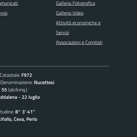
omunicati
Galleria Fotografica
visi
Galleria Video
Attività economiche e
Servizi
Associazioni e Comitati
atastale:
F972
nominazione:
Nucettesi
:
55
(ab/kmq.)
dalena - 22 luglio
udine:
8° 3' 41''
follo, Ceva, Perlo