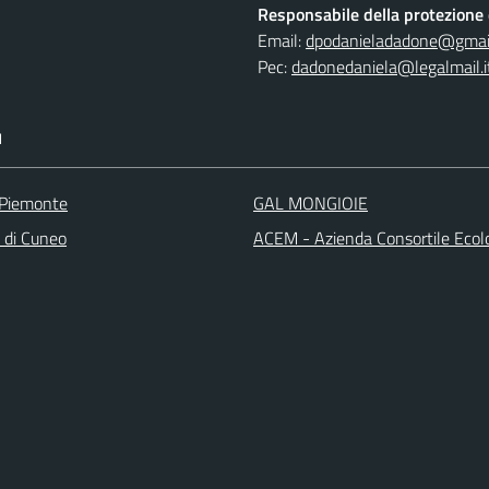
Responsabile della protezione d
Email:
dpodanieladadone@gmai
Pec:
dadonedaniela@legalmail.i
I
 Piemonte
GAL MONGIOIE
a di Cuneo
ACEM - Azienda Consortile Ecol