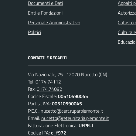
Documenti e Dati
Appalti p
Enti e Fondazioni
Autorizza
Personale Amministrativo
Catasto e
Politici
Cultura 
Educazio
CONTATTI E RECAPITI
Via Nazionale, 75 -12070 Nucetto (CN)
Tel:
0174.74112
Fax:
0174.74092
Codice Fiscale:
00510590045
Partita IVA:
00510590045
P.E.C.:
nucetto@cert.ruparpiemonte.it
Email:
nucetto@reteunitaria.piemonte.it
Fatturazione Elettronica:
UFPFLI
Codice IPA:
c_f972