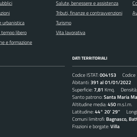
ubblici
Salute, benessere e assistenza
C
zioni
Tributi, finanze e contravvenzioni
Av
 urbanistica
Turismo
e tempo libero
Vita lavorativa
ne e formazione
DATI TERRITORIALI
Codice ISTAT:
004153
Codice C
Abitanti:
391 al 01/01/2022
De
Superficie:
7,81
Kmq. Densità
Santo patrono:
Santa Maria Mad
Altitudine media:
450
m.s.l.m.
Latitudine:
44° 20' 29''
Longit
Comuni limitrofi:
Bagnasco, Batti
Frazioni e borgate:
Villa