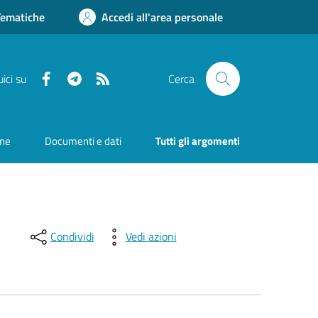
Tematiche
Accedi all'area personale
Facebook
Telegram
RSS
ici su
Cerca
one
Documenti e dati
Tutti gli argomenti
Condividi
Vedi azioni