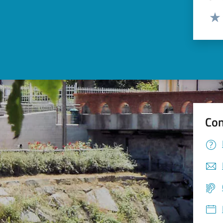
Valut
Valu
Con