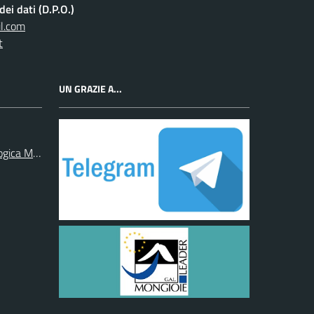
ei dati (D.P.O.)
l.com
t
UN GRAZIE A...
ogica Monregalese