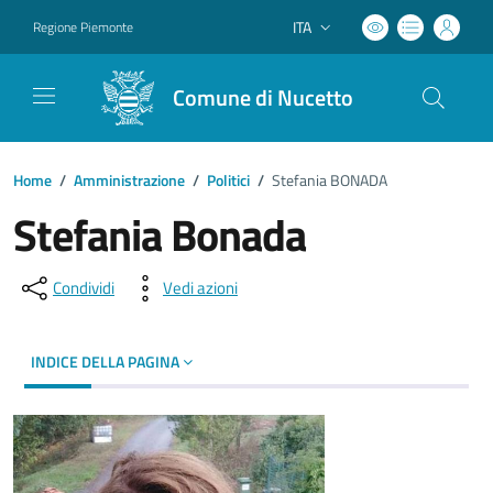
ITA
Regione Piemonte
Lingua attiva:
Comune di Nucetto
Home
/
Amministrazione
/
Politici
/
Stefania BONADA
Stefania Bonada
Condividi
Vedi azioni
INDICE DELLA PAGINA