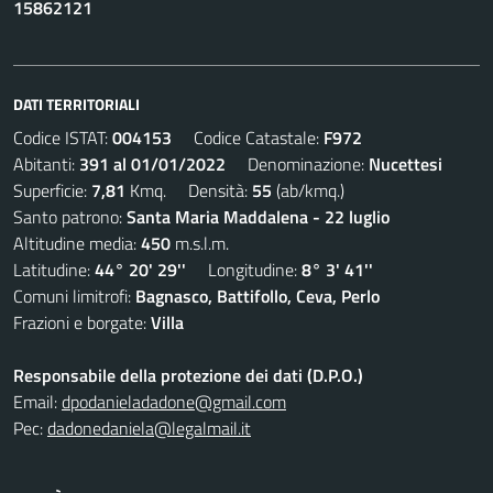
15862121
DATI TERRITORIALI
Codice ISTAT:
004153
Codice Catastale:
F972
Abitanti:
391 al 01/01/2022
Denominazione:
Nucettesi
Superficie:
7,81
Kmq. Densità:
55
(ab/kmq.)
Santo patrono:
Santa Maria Maddalena - 22 luglio
Altitudine media:
450
m.s.l.m.
Latitudine:
44° 20' 29''
Longitudine:
8° 3' 41''
Comuni limitrofi:
Bagnasco, Battifollo, Ceva, Perlo
Frazioni e borgate:
Villa
Responsabile della protezione dei dati (D.P.O.)
Email:
dpodanieladadone@gmail.com
Pec:
dadonedaniela@legalmail.it