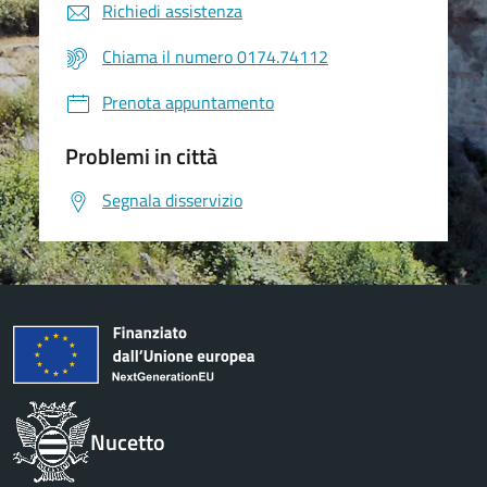
Richiedi assistenza
Chiama il numero 0174.74112
Prenota appuntamento
Problemi in città
Segnala disservizio
Nucetto