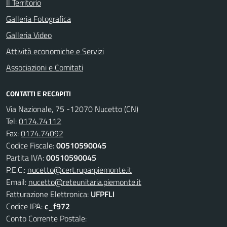
Il Territorio
Galleria Fotografica
Galleria Video
Attività economiche e Servizi
Associazioni e Comitati
CONTATTI E RECAPITI
Via Nazionale, 75 -12070 Nucetto (CN)
Tel:
0174.74112
Fax:
0174.74092
Codice Fiscale:
00510590045
Partita IVA:
00510590045
P.E.C.:
nucetto@cert.ruparpiemonte.it
Email:
nucetto@reteunitaria.piemonte.it
Fatturazione Elettronica:
UFPFLI
Codice IPA:
c_f972
Conto Corrente Postale: