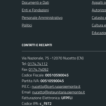
Documenti e Dati
Appalti p
Enti e Fondazioni
Autorizza
Personale Amministrativo
Catasto e
Politici
Cultura 
Educazio
CONTATTI E RECAPITI
Via Nazionale, 75 -12070 Nucetto (CN)
Tel:
0174.74112
Fax:
0174.74092
Codice Fiscale:
00510590045
Partita IVA:
00510590045
P.E.C.:
nucetto@cert.ruparpiemonte.it
Email:
nucetto@reteunitaria.piemonte.it
Fatturazione Elettronica:
UFPFLI
Codice IPA:
c_f972