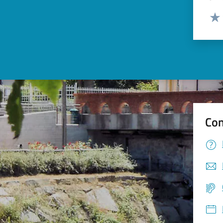
Valut
Valu
Con