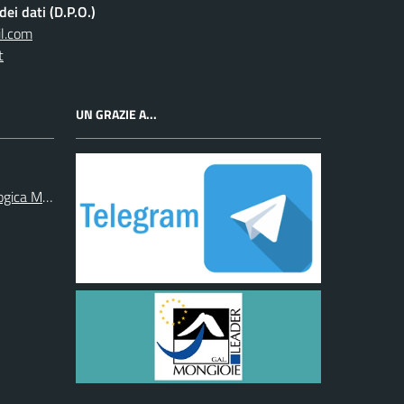
ei dati (D.P.O.)
l.com
t
UN GRAZIE A...
ogica Monregalese