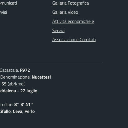
omunicati
Galleria Fotografica
visi
Galleria Video
Attività economiche e
Servizi
Associazioni e Comitati
atastale:
F972
nominazione:
Nucettesi
:
55
(ab/kmq.)
dalena - 22 luglio
udine:
8° 3' 41''
follo, Ceva, Perlo