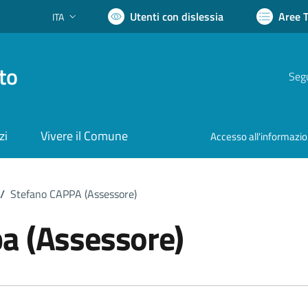
Utenti con dislessia
Aree 
ITA
Lingua attiva:
to
Segu
zi
Vivere il Comune
Accesso all'informazi
/
Stefano CAPPA (Assessore)
a (Assessore)