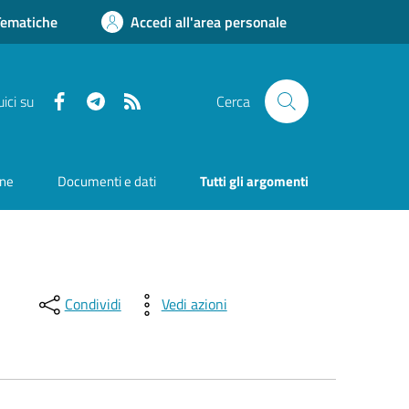
Tematiche
Accedi all'area personale
Facebook
Telegram
RSS
ici su
Cerca
one
Documenti e dati
Tutti gli argomenti
Condividi
Vedi azioni