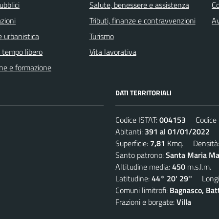
ubblici
Salute, benessere e assistenza
C
zioni
Tributi, finanze e contravvenzioni
Av
 urbanistica
Turismo
e tempo libero
Vita lavorativa
ne e formazione
DATI TERRITORIALI
Codice ISTAT:
004153
Codice C
Abitanti:
391 al 01/01/2022
De
Superficie:
7,81
Kmq. Densità
Santo patrono:
Santa Maria Mad
Altitudine media:
450
m.s.l.m.
Latitudine:
44° 20' 29''
Longit
Comuni limitrofi:
Bagnasco, Batti
Frazioni e borgate:
Villa