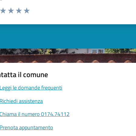
a da 1 a 5 stelle la pagina
ta 1 stelle su 5
Valuta 2 stelle su 5
Valuta 3 stelle su 5
Valuta 4 stelle su 5
Valuta 5 stelle su 5
tatta il comune
Leggi le domande frequenti
Richiedi assistenza
Chiama il numero 0174.74112
Prenota appuntamento