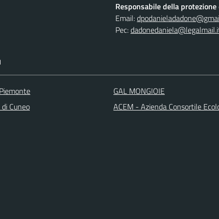
Responsabile della protezione d
Email:
dpodanieladadone@gmai
Pec:
dadonedaniela@legalmail.i
I
 Piemonte
GAL MONGIOIE
a di Cuneo
ACEM - Azienda Consortile Ecol