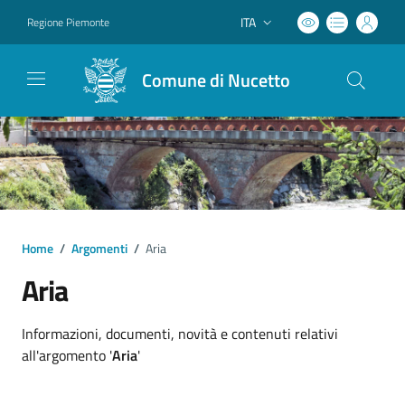
ITA
Regione Piemonte
Lingua attiva:
Comune di Nucetto
Home
/
Argomenti
/
Aria
Aria
Dettagli argomento
Informazioni, documenti, novità e contenuti relativi
all'argomento '
Aria
'