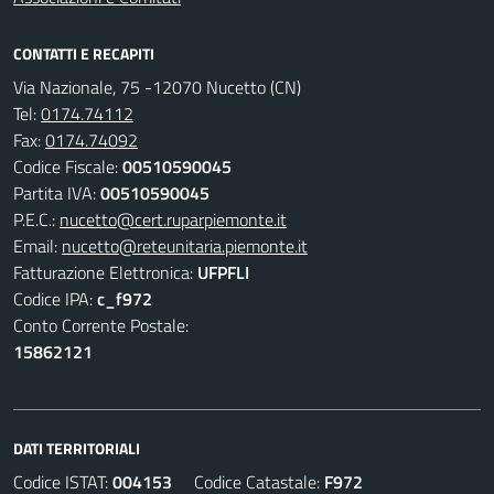
CONTATTI E RECAPITI
Via Nazionale, 75 -12070 Nucetto (CN)
Tel:
0174.74112
Fax:
0174.74092
Codice Fiscale:
00510590045
Partita IVA:
00510590045
P.E.C.:
nucetto@cert.ruparpiemonte.it
Email:
nucetto@reteunitaria.piemonte.it
Fatturazione Elettronica:
UFPFLI
Codice IPA:
c_f972
Conto Corrente Postale:
15862121
DATI TERRITORIALI
Codice ISTAT:
004153
Codice Catastale:
F972