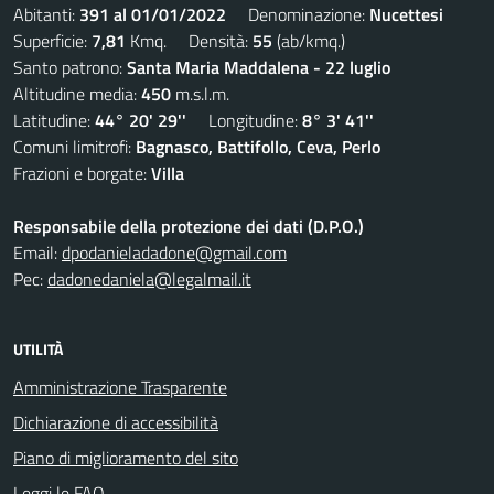
Abitanti:
391 al 01/01/2022
Denominazione:
Nucettesi
Superficie:
7,81
Kmq. Densità:
55
(ab/kmq.)
Santo patrono:
Santa Maria Maddalena - 22 luglio
Altitudine media:
450
m.s.l.m.
Latitudine:
44° 20' 29''
Longitudine:
8° 3' 41''
Comuni limitrofi:
Bagnasco, Battifollo, Ceva, Perlo
Frazioni e borgate:
Villa
Responsabile della protezione dei dati (D.P.O.)
Email:
dpodanieladadone@gmail.com
Pec:
dadonedaniela@legalmail.it
UTILITÀ
Amministrazione Trasparente
Dichiarazione di accessibilità
Piano di miglioramento del sito
Leggi le FAQ