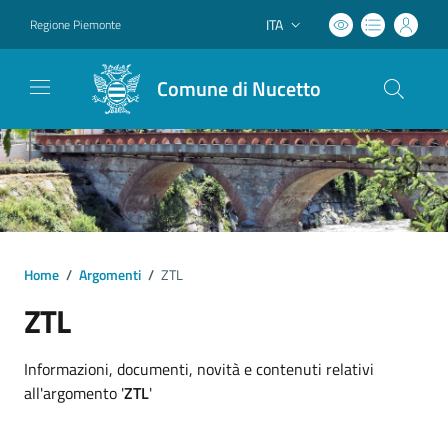
ITA
Regione Piemonte
Lingua attiva:
Comune di Nucetto
Home
/
Argomenti
/
ZTL
ZTL
Dettagli argomento
Informazioni, documenti, novità e contenuti relativi
all'argomento '
ZTL
'