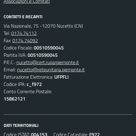
Associazioni e Comitati
CONTATTI E RECAPITI
Via Nazionale, 75 -12070 Nucetto (CN)
Tel:
0174.74112
Fax:
0174.74092
Codice Fiscale:
00510590045
Partita IVA:
00510590045
P.E.C.:
nucetto@cert.ruparpiemonte.it
Email:
nucetto@reteunitaria.piemonte.it
Fatturazione Elettronica:
UFPFLI
Codice IPA:
c_f972
Conto Corrente Postale:
15862121
DATI TERRITORIALI
Codice ISTAT:
004153
Codice Catastale:
F972