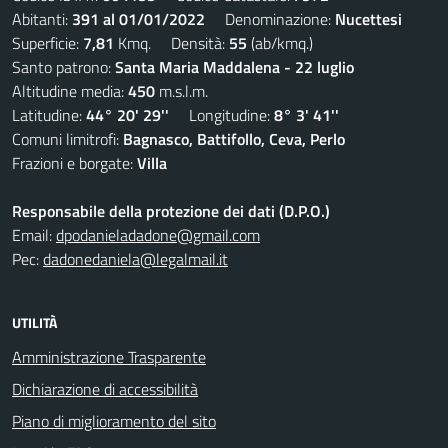
Abitanti:
391 al 01/01/2022
Denominazione:
Nucettesi
Superficie:
7,81
Kmq. Densità:
55
(ab/kmq.)
Santo patrono:
Santa Maria Maddalena - 22 luglio
Altitudine media:
450
m.s.l.m.
Latitudine:
44° 20' 29''
Longitudine:
8° 3' 41''
Comuni limitrofi:
Bagnasco, Battifollo, Ceva, Perlo
Frazioni e borgate:
Villa
Responsabile della protezione dei dati (D.P.O.)
Email:
dpodanieladadone@gmail.com
Pec:
dadonedaniela@legalmail.it
UTILITÀ
Amministrazione Trasparente
Dichiarazione di accessibilità
Piano di miglioramento del sito