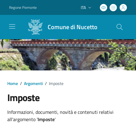
ITA
Regione Piemonte
Lingua attiva:
Comune di Nucetto
Home
/
Argomenti
/
Imposte
Imposte
Dettagli argomento
Informazioni, documenti, novità e contenuti relativi
all'argomento '
Imposte
'