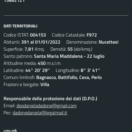
DATI TERRITORIALI
Codice ISTAT:
004153
Codice Catastale:
F972
Abitanti:
391 al 01/01/2022
Denominazione:
Nucettesi
Superficie:
7,81
Kmq. Densità:
55
(ab/kmq.)
Santo patrono:
Santa Maria Maddalena - 22 luglio
Altitudine media:
450
m.s.l.m.
Latitudine:
44° 20' 29''
Longitudine:
8° 3' 41''
Comuni limitrofi:
Bagnasco, Battifollo, Ceva, Perlo
Frazioni e borgate:
Villa
Responsabile della protezione dei dati (D.P.O.)
Email:
dpodanieladadone@gmail.com
Pec:
dadonedaniela@legalmail.it
UTILITÀ