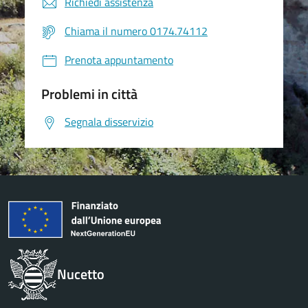
Richiedi assistenza
Chiama il numero 0174.74112
Prenota appuntamento
Problemi in città
Segnala disservizio
Nucetto