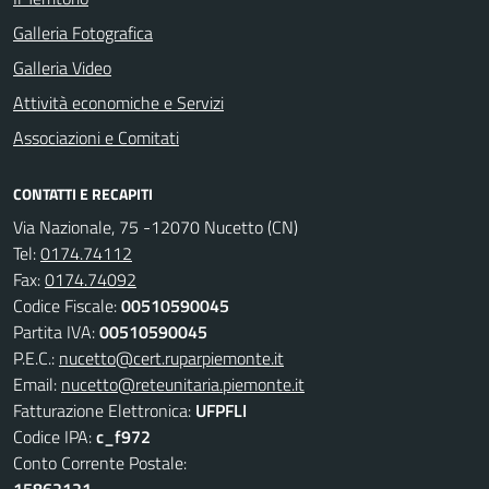
Galleria Fotografica
Galleria Video
Attività economiche e Servizi
Associazioni e Comitati
CONTATTI E RECAPITI
Via Nazionale, 75 -12070 Nucetto (CN)
Tel:
0174.74112
Fax:
0174.74092
Codice Fiscale:
00510590045
Partita IVA:
00510590045
P.E.C.:
nucetto@cert.ruparpiemonte.it
Email:
nucetto@reteunitaria.piemonte.it
Fatturazione Elettronica:
UFPFLI
Codice IPA:
c_f972
Conto Corrente Postale:
15862121