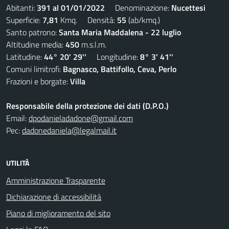
Abitanti:
391 al 01/01/2022
Denominazione:
Nucettesi
Superficie:
7,81
Kmq. Densità:
55
(ab/kmq.)
Santo patrono:
Santa Maria Maddalena - 22 luglio
Altitudine media:
450
m.s.l.m.
Latitudine:
44° 20' 29''
Longitudine:
8° 3' 41''
Comuni limitrofi:
Bagnasco, Battifollo, Ceva, Perlo
Frazioni e borgate:
Villa
Responsabile della protezione dei dati (D.P.O.)
Email:
dpodanieladadone@gmail.com
Pec:
dadonedaniela@legalmail.it
UTILITÀ
Amministrazione Trasparente
Dichiarazione di accessibilità
Piano di miglioramento del sito