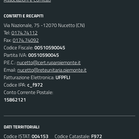
CONTATTI E RECAPITI
Via Nazionale, 75 -12070 Nucetto (CN)
Tel:
0174.74112
Fax:
0174.74092
Codice Fiscale:
00510590045
Partita IVA:
00510590045
P.E.C.:
nucetto@cert.ruparpiemonte.it
Email:
nucetto@reteunitaria.piemonte.it
Fatturazione Elettronica:
UFPFLI
Codice IPA:
c_f972
Conto Corrente Postale:
15862121
DATI TERRITORIALI
Codice ISTAT:
004153
Codice Catastale:
F972