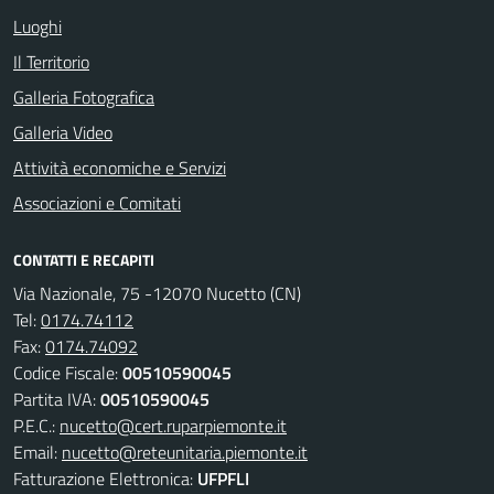
Luoghi
Il Territorio
Galleria Fotografica
Galleria Video
Attività economiche e Servizi
Associazioni e Comitati
CONTATTI E RECAPITI
Via Nazionale, 75 -12070 Nucetto (CN)
Tel:
0174.74112
Fax:
0174.74092
Codice Fiscale:
00510590045
Partita IVA:
00510590045
P.E.C.:
nucetto@cert.ruparpiemonte.it
Email:
nucetto@reteunitaria.piemonte.it
Fatturazione Elettronica:
UFPFLI