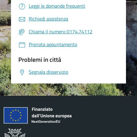
Leggi le domande frequenti
Richiedi assistenza
Chiama il numero 0174.74112
Prenota appuntamento
Problemi in città
Segnala disservizio