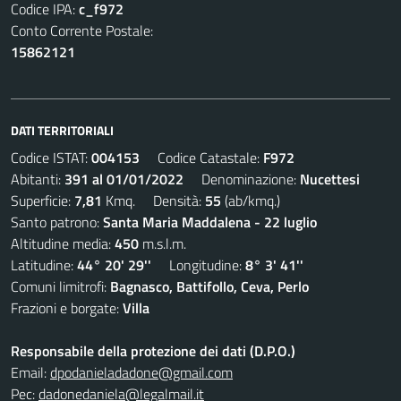
Codice IPA:
c_f972
Conto Corrente Postale:
15862121
DATI TERRITORIALI
Codice ISTAT:
004153
Codice Catastale:
F972
Abitanti:
391 al 01/01/2022
Denominazione:
Nucettesi
Superficie:
7,81
Kmq. Densità:
55
(ab/kmq.)
Santo patrono:
Santa Maria Maddalena - 22 luglio
Altitudine media:
450
m.s.l.m.
Latitudine:
44° 20' 29''
Longitudine:
8° 3' 41''
Comuni limitrofi:
Bagnasco, Battifollo, Ceva, Perlo
Frazioni e borgate:
Villa
Responsabile della protezione dei dati (D.P.O.)
Email:
dpodanieladadone@gmail.com
Pec:
dadonedaniela@legalmail.it